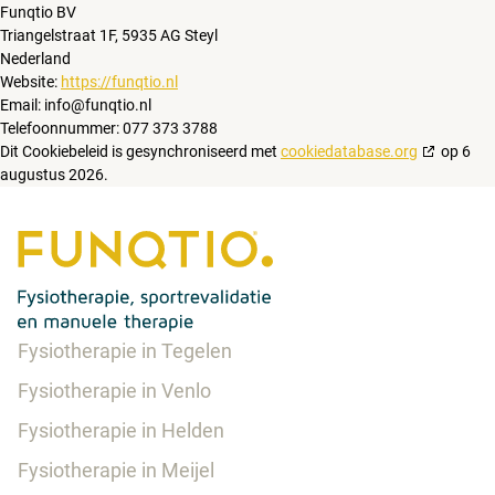
Funqtio BV
Triangelstraat 1F, 5935 AG Steyl
Nederland
Website:
https://funqtio.nl
Email:
info@
funqtio.nl
Telefoonnummer: 077 373 3788
Dit Cookiebeleid is gesynchroniseerd met
cookiedatabase.org
op 6
augustus 2026.
Fysiotherapie in Tegelen
Fysiotherapie in Venlo
Fysiotherapie in Helden
Fysiotherapie in Meijel