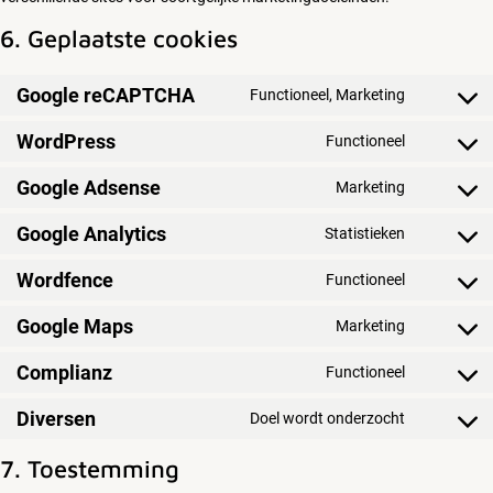
6. Geplaatste cookies
Google reCAPTCHA
Functioneel, Marketing
Consent
to
WordPress
Functioneel
service
Consent
google-
to
Google Adsense
Marketing
recaptch
service
Consent
wordpres
to
Google Analytics
Statistieken
service
Consent
google-
to
Wordfence
Functioneel
adsense
service
Consent
google-
to
Google Maps
Marketing
analytics
service
Consent
wordfenc
to
Complianz
Functioneel
service
Consent
google-
to
Diversen
Doel wordt onderzocht
maps
service
Consent
complian
to
7. Toestemming
service