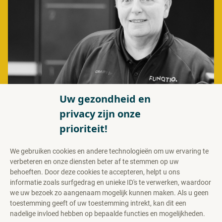
Uw gezondheid en
privacy zijn onze
Birgit Schmitz
prioriteit!
Manueel therapeute / Oedeem therapeute /
Sportfysiotherapeute
We gebruiken cookies en andere technologieën om uw ervaring te
Specialisme: Shockwave therapie
verbeteren en onze diensten beter af te stemmen op uw
behoeften. Door deze cookies te accepteren, helpt u ons
informatie zoals surfgedrag en unieke ID's te verwerken, waardoor
we uw bezoek zo aangenaam mogelijk kunnen maken. Als u geen
toestemming geeft of uw toestemming intrekt, kan dit een
nadelige invloed hebben op bepaalde functies en mogelijkheden.