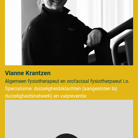
Vianne Krantzen
Algemeen fysiotherapeut en orofaciaal fysiotherpaeut i.o.
Specialisme: duizeligheidsklachten (aangesloten bij
duizeligheidsnetwerk) en valpreventie