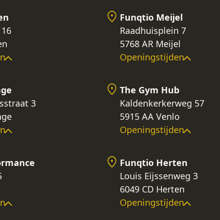
en
Funqtio Meijel
 16
Raadhuisplein 7
en
5768 AR Meijel
en
Openingstijden
nge
The Gym Hub
sstraat 3
Kaldenkerkerweg 57
nge
5915 AA Venlo
en
Openingstijden
formance
Funqtio Herten
5
Louis Eijssenweg 3
6049 CD Herten
en
Openingstijden