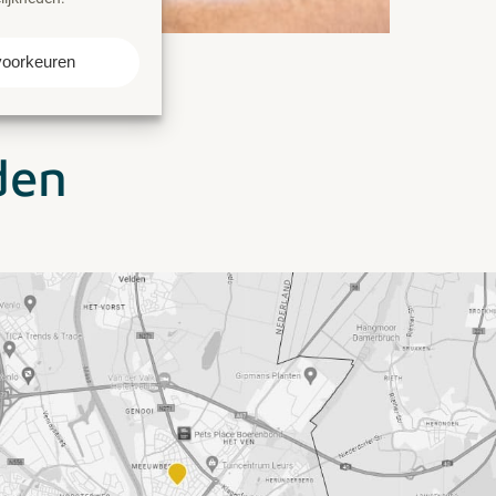
voorkeuren
den