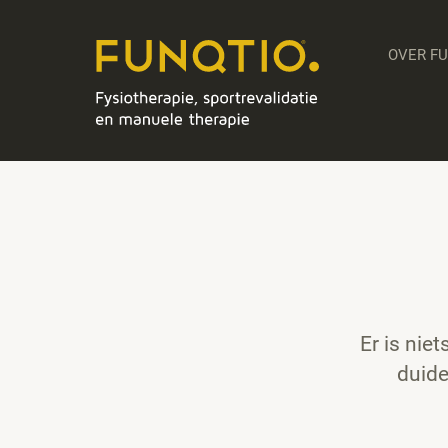
OVER F
Er is nie
duide