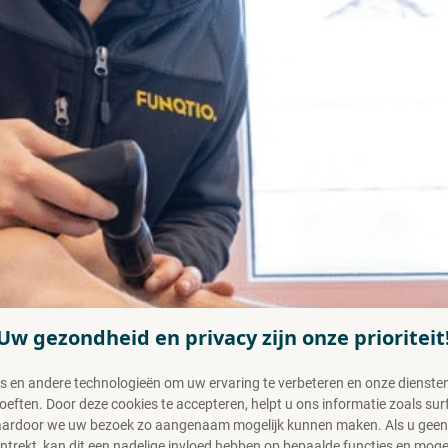
Uw gezondheid en privacy zijn onze prioriteit
s en andere technologieën om uw ervaring te verbeteren en onze diensten 
ften. Door deze cookies te accepteren, helpt u ons informatie zoals sur
waardoor we uw bezoek zo aangenaam mogelijk kunnen maken. Als u gee
trekt, kan dit een nadelige invloed hebben op bepaalde functies en moge