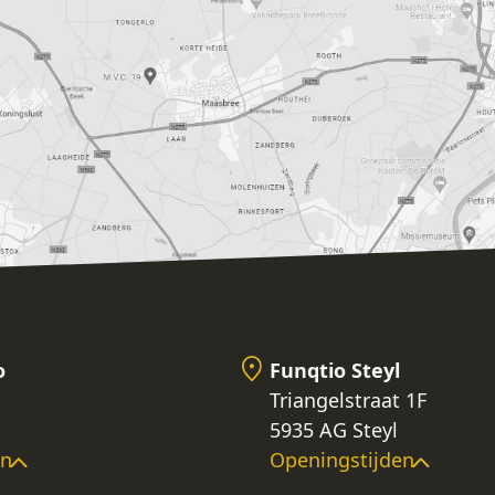
o
Funqtio Steyl
Triangelstraat 1F
5935 AG Steyl
en
Openingstijden