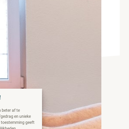
!
beter af te
fgedrag en unieke
n toestemming geeft
lijkheden.