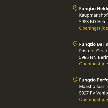
Funqtio Held
Kaupmanshof
5988 BD Held
Openingstijd
Funqtio Beri
Pastoor Geurt
5986 NN Beri
Openingstijd
Funqtio Per
Maashoflaan 
5927 PV Venlo
Openingstijd