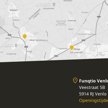
Funqtio Venl
Veestraat 5B
5914 RJ Venlo
Openingstijd