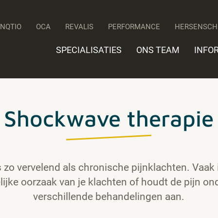
UNQTIO
OCA
REVALIS
PERFORMANCE
HERSENSCH
SPECIALISATIES
ONS TEAM
INFO
Shockwave therapie
ts zo vervelend als chronische pijnklachten. Vaak 
lijke oorzaak van je klachten of houdt de pijn o
verschillende behandelingen aan.