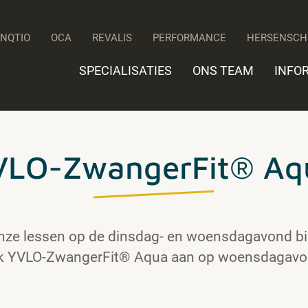
UNQTIO
OCA
REVALIS
PERFORMANCE
HERSENSCH
SPECIALISATIES
ONS TEAM
INFO
VLO-ZwangerFit® Aq
nze lessen op de dinsdag- en woensdagavond bi
k YVLO-ZwangerFit® Aqua aan op woensdagavo