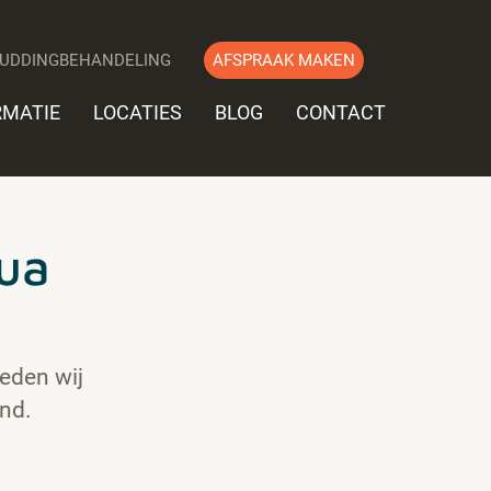
UDDINGBEHANDELING
AFSPRAAK MAKEN
RMATIE
LOCATIES
BLOG
CONTACT
ua
eden wij
nd.