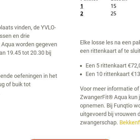
1
15
2
25
plaats vinden, de YVLO-
ssen en drie
Elke losse les na een pa
® Aqua worden gegeven
een rittenkaart af te slui
n 19.45 tot 20.30 bij
Een 5 rittenkaart €72,
Een 10 rittenkaart €1
llende oefeningen in het
g of buik tot
Voor meer informatie o
.
ZwangerFit® Aqua kun j
opnemen. Bij Funqtio w
uitgevoerd bij vrouwen d
zwangerschap.
Bekkenf