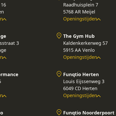
 16
Raadhuisplein 7
en
5768 AR Meijel
en
Openingstijden
nge
The Gym Hub
sstraat 3
Kaldenkerkerweg 57
nge
5915 AA Venlo
en
Openingstijden
formance
Funqtio Herten
5
Louis Eijssenweg 3
6049 CD Herten
en
Openingstijden
lo
Funqtio Noorderpoort