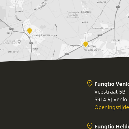
Funqtio Venl
Veestraat 5B
5914 RJ Venlo
Openingstijd
Funqtio Held