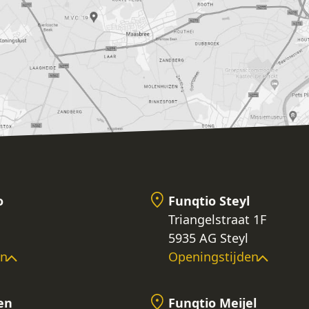
o
Funqtio Steyl
Triangelstraat 1F
5935 AG Steyl
en
Openingstijden
en
Funqtio Meijel