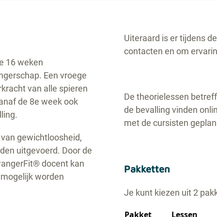
Uiteraard is er tijdens 
contacten en om ervari
de 16 weken
ngerschap. Een vroege
rkracht van alle spieren
De theorielessen betref
 vanaf de 8e week ook
de bevalling vinden onli
ling.
met de cursisten geplan
 van gewichtloosheid,
den uitgevoerd. Door de
wangerFit® docent kan
Pakketten
 mogelijk worden
Je kunt kiezen uit 2 pak
Pakket
Lessen