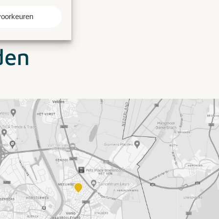
voorkeuren
den