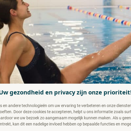
Uw gezondheid en privacy zijn onze prioriteit
s en andere technologieën om uw ervaring te verbeteren en onze diensten 
ften. Door deze cookies te accepteren, helpt u ons informatie zoals sur
waardoor we uw bezoek zo aangenaam mogelijk kunnen maken. Als u gee
trekt, kan dit een nadelige invloed hebben op bepaalde functies en moge