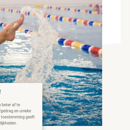
!
beter af te
fgedrag en unieke
n toestemming geeft
lijkheden.