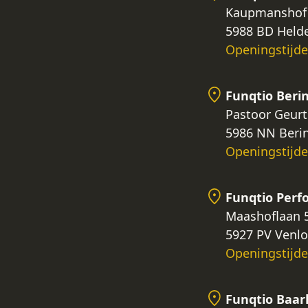
Kaupmanshof
5988 BD Held
Openingstijd
Funqtio Beri
Pastoor Geurt
5986 NN Beri
Openingstijd
Funqtio Per
Maashoflaan 
5927 PV Venlo
Openingstijd
Funqtio Baar