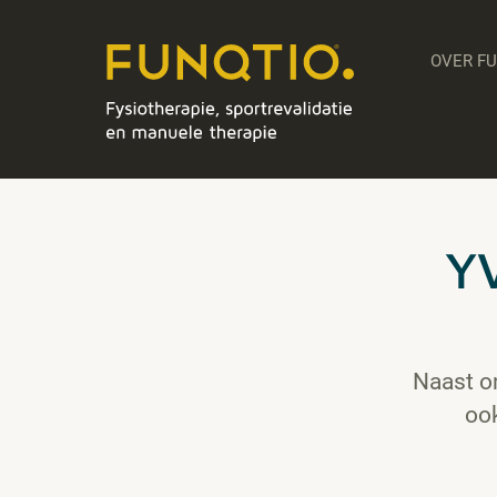
OVER F
Y
Naast o
oo