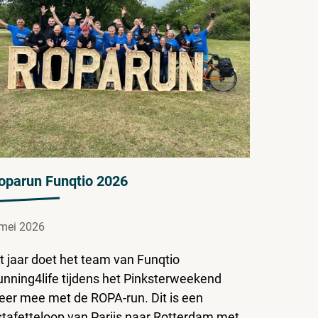
oparun Funqtio 2026
mei 2026
t jaar doet het team van Funqtio
unning4life tijdens het Pinksterweekend
eer mee met de ROPA-run. Dit is een
stafetteloop van Parijs naar Rotterdam met