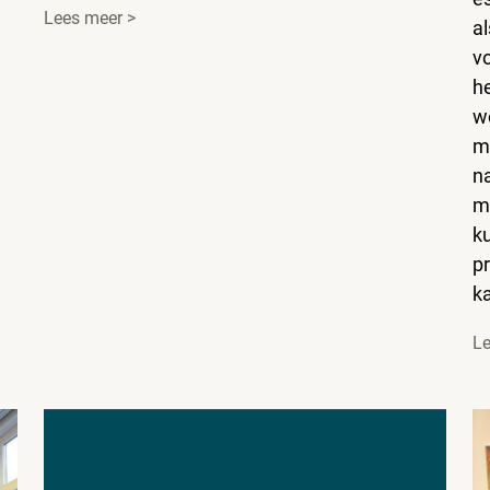
Lees meer >
al
v
he
w
m
na
m
k
pr
k
Le