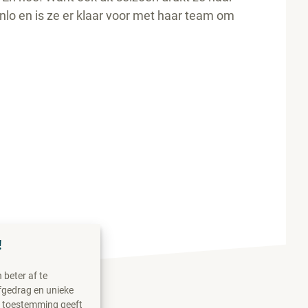
o en is ze er klaar voor met haar team om
!
beter af te
fgedrag en unieke
n toestemming geeft