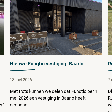
Nieuwe Funqtio vestiging: Baarlo
R
13 mei 2026
7 
Met trots kunnen we delen dat Funqtio per 1
Di
mei 2026 een vestiging in Baarlo heeft
R
ed
geopend.
w
e