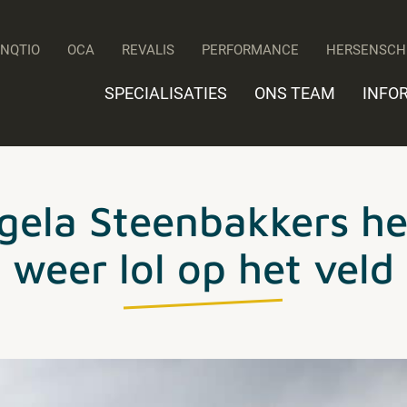
UNQTIO
OCA
REVALIS
PERFORMANCE
HERSENSCH
SPECIALISATIES
ONS TEAM
INFO
gela Steenbakkers he
weer lol op het veld