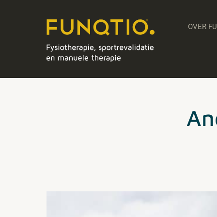
OVER F
An