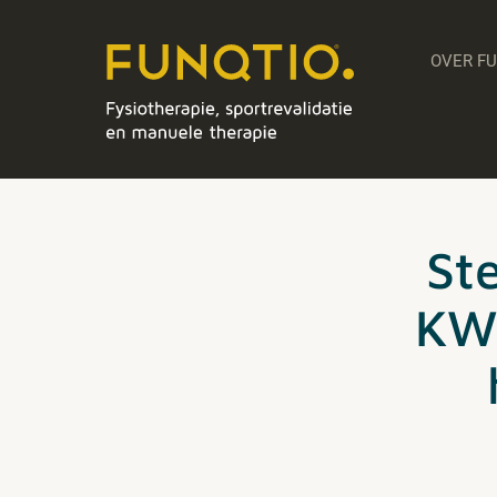
OVER F
St
KWF