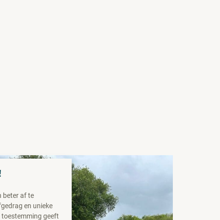
!
beter af te
fgedrag en unieke
n toestemming geeft