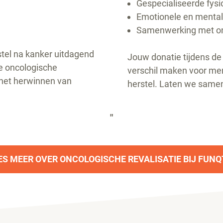
Gespecialiseerde fysi
Emotionele en mental
Samenwerking met on
rstel na kanker uitdagend
Jouw donatie tijdens d
e oncologische
verschil maken voor men
j het herwinnen van
herstel. Laten we same
"
ES MEER OVER ONCOLOGISCHE REVALISATIE BIJ FUNQ