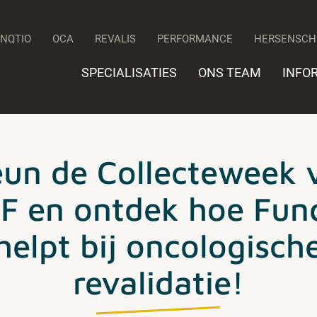
UNQTIO
OCA
REVALIS
PERFORMANCE
HERSENSCH
SPECIALISATIES
ONS TEAM
INFO
eun de Collecteweek 
 en ontdek hoe Fun
helpt bij oncologisch
revalidatie!