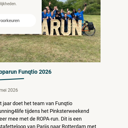
lijkheden.
voorkeuren
oparun Funqtio 2026
mei 2026
t jaar doet het team van Funqtio
unning4life tijdens het Pinksterweekend
eer mee met de ROPA-run. Dit is een
stafetteloop van Parijs naar Rotterdam met