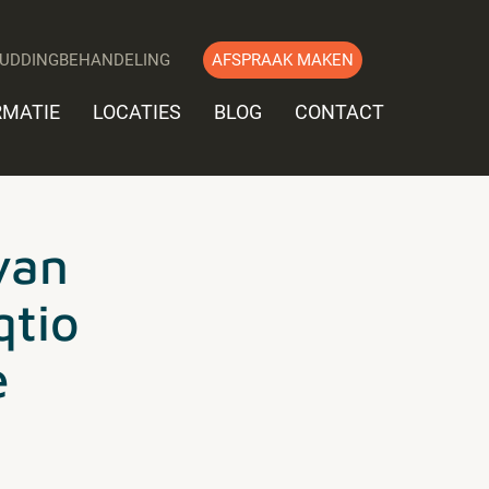
UDDINGBEHANDELING
AFSPRAAK MAKEN
RMATIE
LOCATIES
BLOG
CONTACT
van
qtio
e