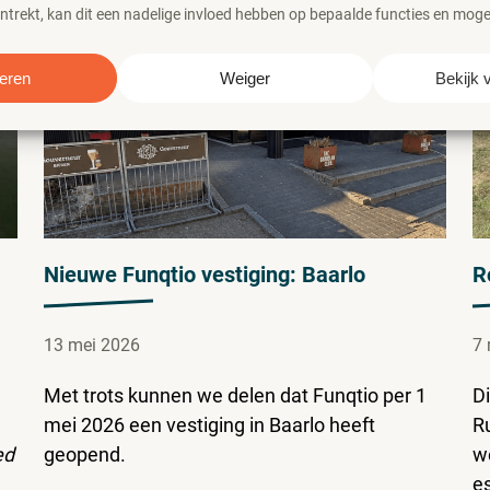
trekt, kan dit een nadelige invloed hebben op bepaalde functies en moge
eren
Weiger
Bekijk 
Nieuwe Funqtio vestiging: Baarlo
R
13 mei 2026
7 
Met trots kunnen we delen dat Funqtio per 1
Di
mei 2026 een vestiging in Baarlo heeft
R
ed
geopend.
w
e