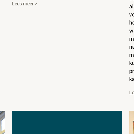
Lees meer >
al
v
he
w
m
na
m
k
pr
k
Le