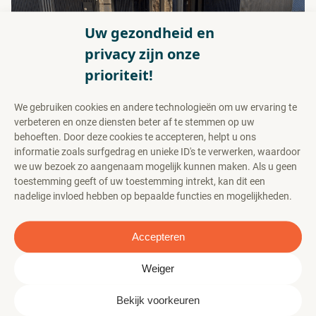
Uw gezondheid en
privacy zijn onze
prioriteit!
We gebruiken cookies en andere technologieën om uw ervaring te
verbeteren en onze diensten beter af te stemmen op uw
Nieuwe Funqtio vestiging: Baarlo
behoeften. Door deze cookies te accepteren, helpt u ons
informatie zoals surfgedrag en unieke ID's te verwerken, waardoor
we uw bezoek zo aangenaam mogelijk kunnen maken. Als u geen
13 mei 2026
toestemming geeft of uw toestemming intrekt, kan dit een
nadelige invloed hebben op bepaalde functies en mogelijkheden.
Met trots kunnen we delen dat Funqtio per 1 mei
2026 een vestiging in Baarlo heeft geopend.
Accepteren
Lees meer >
Weiger
Bekijk voorkeuren