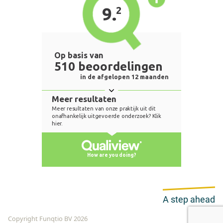
A step ahead
Copyright Funqtio BV 2026